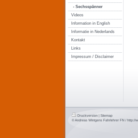
- Sechsspänner
Videos
Information in English
Informatie in Nederlands
Kontakt
Links
Impressum / Disclaimer
Druckversion
|
Sitemap
© Andreas Wintgens Fahrlehrer FN / http:/