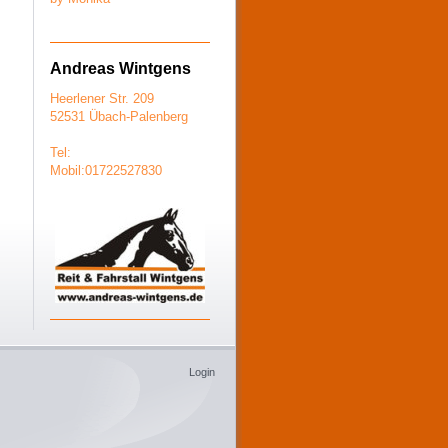
Andreas Wintgens
Heerlener Str. 209
52531 Übach-Palenberg
Tel:
Mobil:01722527830
Login