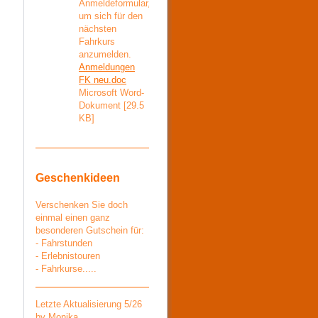
Anmeldeformular,
um sich für den
nächsten
Fahrkurs
anzumelden.
Anmeldungen
FK neu.doc
Microsoft Word-
Dokument [29.5
KB]
Geschenkideen
Verschenken Sie doch
einmal einen ganz
besonderen Gutschein für:
- Fahrstunden
- Erlebnistouren
- Fahrkurse.....
Letzte Aktualisierung 5/26
by Monika